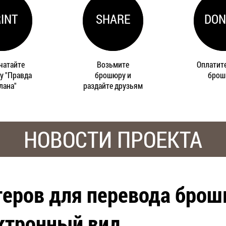
INT
SHARE
DON
чатайте
Возьмите
Оплатите
у "Правда
брошюру и
бро
лана"
раздайте друзьям
НОВОСТИ ПРОЕКТА
еров для перевода бро
ктронный вид