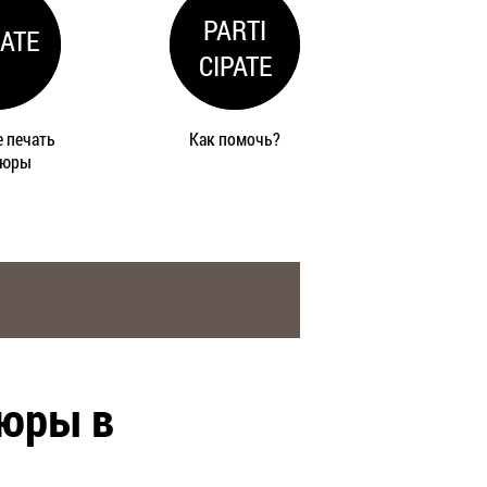
PARTI
ATE
CIPATE
 печать
Как помочь?
шюры
шюры в